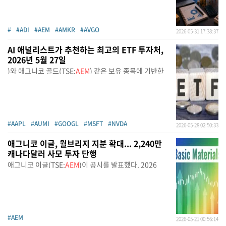
#
#ADI
#AEM
#AMKR
#AVGO
2026-05-31 17:38:37
AI 애널리스트가 추천하는 최고의 ETF 투자처,
2026년 5월 27일
)와 애그니코 골드(TSE:
AEM
) 같은 보유 종목에 기반한
#AAPL
#AUMI
#GOOGL
#MSFT
#NVDA
2026-05-28 02:50:33
애그니코 이글, 월브리지 지분 확대... 2,240만
캐나다달러 사모 투자 단행
애그니코 이글(TSE:
AEM
)이 공시를 발표했다. 2026
#AEM
2026-05-21 00:56:14