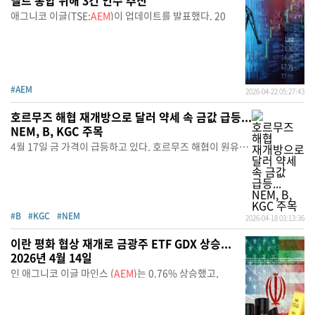
벨트 통합 위해 3건 인수 추진
애그니코 이글(TSE:
AEM
)이 업데이트를 발표했다. 20
#AEM
2026-04-22 05:27:43
호르무즈 해협 재개방으로 달러 약세 속 금값 급등...
NEM, B, KGC 주목
4월 17일 금 가격이 급등하고 있다. 호르무즈 해협이 원유
운송을 위해 재개방되었다는 소식에 미국 달러가 약세를
보이면서다. 오후 거래에서 금 현물 가격은 2% 상승해
온스당 4,900달러에 거래되고 있다. 미국과 이란 간 지속
가능한 평화 협정과 전쟁 종식에 대한 기대감이 반영된
것이다. 금은 2월 말과 3월 초 급락한 이후 4주 연속
상승세를 이어갈 전망이다. 금은 이란 전쟁이 인플레이션을
촉발하고 금리 상승으로 이어질 것이라는 투자자들의 우려로
#B
#KGC
#NEM
2026-04-18 03:13:36
고전했다. 수익을 창출하지 않는 자산인 금은 금리가 낮을 때
더 나은 성과를 보인다. 그러나 이제 투자자들은 이란 전쟁의
이란 평화 협상 재개로 금광주 ETF GDX 상승...
최악의 상황이 지나갔다는 희망으로 금에 다시 몰려들고
있다. 뉴몬트(NEM), 배릭(B), 킨로스 골드(KGC) 등 주요 금
2026년 4월 14일
생산업체의 주가는 각각 3% 상승했다. 약세 보이는 달러 금
인 애그니코 이글 마인스 (
AEM
)는 0.76% 상승했고,
가격은 미국 달러가 6주 만에 최저치로 하락하며 이란과의
전쟁 기간 동안 안전자산으로서 달성한 모든 상승분을
반납하면서 추가 상승세를 보이고 있다. 금은 또한 원유
가격이 급락하면서 인플레이션 상승과 금리 인상에 대한
우려가 완화되는 과정에서 수혜를 입고 있다. 선물 시장은