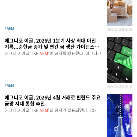
#AEM
2026-05-02 09:02:03
애그니코 이글, 2026년 1분기 사상 최대 마진
기록...순현금 증가 및 연간 금 생산 가이던스
재확인
애그니코 이글(TSE:
AEM
)이 공시를 발표했다. 애그니코
#AEM
2026-05-02 05:27:33
애그니코 이글, 2026년 4월 거래로 핀란드 주요
금광 지대 통합 추진
애그니코 이글(TSE:
AEM
)의 공시가 발표되었다. 202