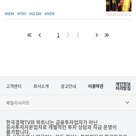
현재 미국 연방준비제도가 올해 12월에 25베이시스포인트
금리 인하를 단행할 가능성을 반영하고 있다. 현재의
상승세에도 불구하고 금 가격은 1월에 기록한 사상 최고치인
#AEM
#FNV
#GLDM
#NEM
2026-04-15 02:13:17
온스당 5,600달러 바로 아래 수준에는 미치지 못하고 있다.
배릭 주식 매수 적기인가 배릭 마이닝의 주식은 월가
애널리스트 15명 사이에서 적극 매수 의견을 받고 있다. 이
등급은 지난 3개월간 발표된 12건의 매수와 3건의 보유
의견을 기반으로 한다. 배릭의 평균 목표주가는
1
2
3
59.80달러로 현재 수준 대비 38% 상승 여력을 시사한다.
개인정보
고객센터
회사소개
광고안내
이용약관
처리방침
패밀리사이트
한국경제TV와 파트너는 금융투자업자가 아닌
유사투자자문업자로 개별적인 투자 상담과 자금 운영이
불가합니다.