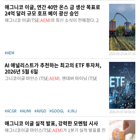
애그니코 이글, 연간 40만 온스 금 생산 목표로
24억 달러 규모 호프 베이 광산 승인
애그니코 이글(TSE:
AEM
)의 최신 소식이 전해졌다. 2
#AEM
2026-05-20 04:57:16
AI 애널리스트가 추천하는 최고의 ETF 투자처,
2026년 5월 6일
그니코이글 마인스 (TSE:
AEM
), 엔데버 마이닝 (TSE
#ACGR
#AUMI
#AVGO
#GOOGL
#JNJ
2026-05-07 04:04:43
애그니코 이글 실적 발표, 강력한 모멘텀 시사
애그니코이글 마인스(TSE:
AEM
)가 1분기 실적 발표를 진