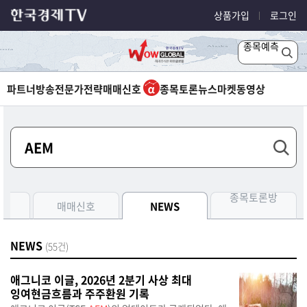
상품가입
로그인
종목예측
파트너방송
전문가전략
매매신호
종목토론
뉴스
마켓
동영상
종목토론방
측
매매신호
NEWS
NEWS
(55건)
애그니코 이글, 2026년 2분기 사상 최대
잉여현금흐름과 주주환원 기록