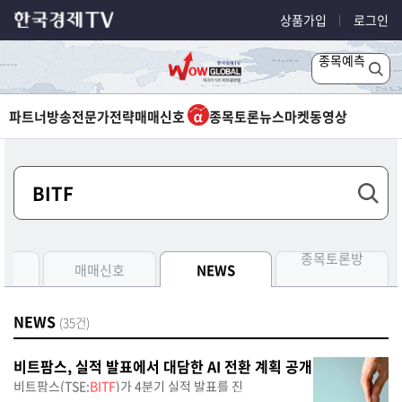
상품가입
로그인
종목예측
파트너방송
전문가전략
매매신호
종목토론
뉴스
마켓
동영상
종목토론방
측
매매신호
NEWS
NEWS
(35건)
비트팜스, 실적 발표에서 대담한 AI 전환 계획 공개
비트팜스(TSE:
BITF
)가 4분기 실적 발표를 진