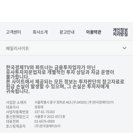
개인정보
고객센터
회사소개
광고안내
이용약관
처리방침
패밀리사이트
한국경제TV와 파트너는 금융투자업자가 아닌
유사투자자문업자로 개별적인 투자 상담과 자금 운영이
불가합니다.
본 사이트에서 제공되는 모든 정보는 투자판단의 참고자료로
원금 손실이 발생할 수 있으며, 그 손실은 투자자에게
귀속됩니다.
사업장 소재지
서울특별시 중구 청파로 463 (우:04505) (주)한국경제티브이
대표이사
정종태
사업자등록번호
107-81-70183
통신판매업신고
서울중구 2022-0572호
대표전화
02-6676-0000
호스팅제공자
(주)한국경제티브이