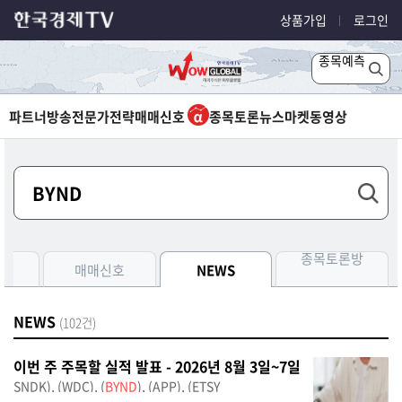
상품가입
로그인
종목예측
파트너방송
전문가전략
매매신호
종목토론
뉴스
마켓
동영상
종목토론방
측
매매신호
NEWS
NEWS
(102건)
이번 주 주목할 실적 발표 - 2026년 8월 3일~7일
SNDK), (WDC), (
BYND
), (APP), (ETSY