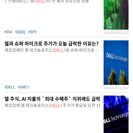
), 인텔(INTC), 델(
DELL
)이 큰 폭의 상승으로 장을
#DIA
#QQQ
#SPY
2026-08-05 05:19:35
델과 슈퍼 마이크로 주가가 오늘 급락한 이유는?
제조업체인 델 테크놀로지스(
DELL
)와 슈퍼 마이크로
컴퓨터(
#DELL
#SMCI
2026-07-28 23:29:00
델 주식, AI 지출의 `최대 수혜주` 지위에도 급락
제조업체 델 테크놀로지스(
DELL
) 주가가 화요일 오전 11