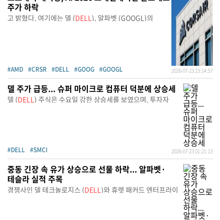
주가 하락
고 밝혔다. 여기에는 델 (
DELL
), 알파벳 (GOOGL)의
#AMD
#CRSR
#DELL
#GOOG
#GOOGL
2026-07-23 23:14:57
델 주가 급등... 슈퍼 마이크로 컴퓨터 덕분에 상승세
델 (
DELL
) 주식은 수요일 강한 상승세를 보였으며, 투자자
#DELL
#SMCI
2026-07-23 01:21:13
중동 긴장 속 유가 상승으로 선물 하락... 알파벳·
테슬라 실적 주목
경쟁사인 델 테크놀로지스 (
DELL
)와 휴렛 패커드 엔터프라이