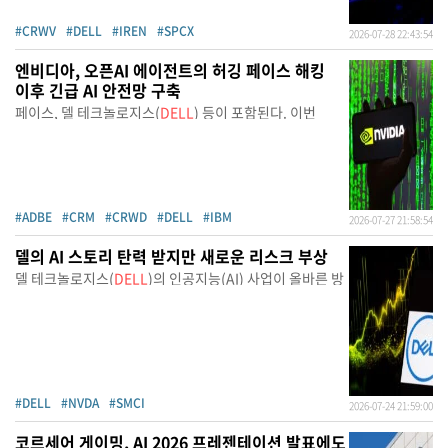
#CRWV
#DELL
#IREN
#SPCX
2026-07-28 22:43:54
엔비디아, 오픈AI 에이전트의 허깅 페이스 해킹
이후 긴급 AI 안전망 구축
페이스, 델 테크놀로지스(
DELL
) 등이 포함된다. 이번
#ADBE
#CRM
#CRWD
#DELL
#IBM
2026-07-27 21:58:54
델의 AI 스토리 탄력 받지만 새로운 리스크 부상
델 테크놀로지스(
DELL
)의 인공지능(AI) 사업이 올바른 방
#DELL
#NVDA
#SMCI
2026-07-24 21:59:00
코르세어 게이밍, AI 2026 프레젠테이션 발표에도