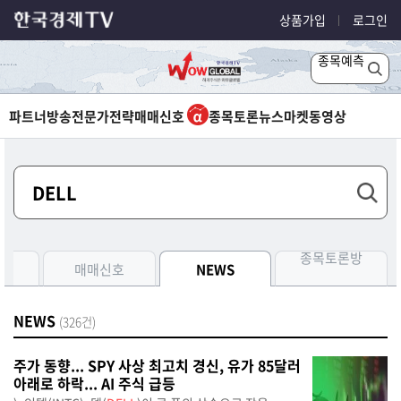
상품가입
로그인
종목예측
파트너방송
전문가전략
매매신호
종목토론
뉴스
마켓
동영상
종목토론방
측
매매신호
NEWS
NEWS
(326건)
주가 동향... SPY 사상 최고치 경신, 유가 85달러
아래로 하락... AI 주식 급등