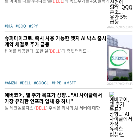
트 아미트 다르야나니는 델(
DELL
)의 목표주가를 450달러에
#DIA
#QQQ
#SPY
2026-07-09 05:23:08
슈퍼마이크로, 즉시 사용 가능한 엣지 AI 박스 출시
계약 체결로 주가 급등
웨어를 제공한다. 또한 델(
DELL
)과 휴렛팩커드
엔터프라이즈
#AMZN
#DELL
#GOOGL
#HPE
#MSFT
2026-07-09 02:59:43
에버코어, 델 주가 목표가 상향..."AI 사이클에서
가장 유리한 인프라 업체 중 하나"
델 테크놀로지스 (
DELL
) 주식은 회사의 AI 서버에 대한