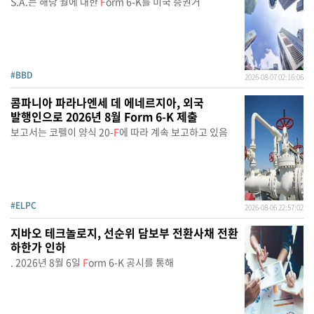
S.A.는 해당 월에 대한
F
orm 6-K를 미국 증권거
#BBD
2026-08-07 02:16:06
콤파니아 파라나엔세 데 에네르지아, 외국
발행인으로 2026년 8월 Form 6-K 제출
보고서는 코펠이 양식 20-
F
에 따라 계속 보고하고 있음
#ELPC
2026-08-06 22:57:02
지바오 테크놀로지, 선순위 담보부 전환사채 전환
하한가 인하
. 2026년 8월 6일
F
orm 6-K 공시를 통해