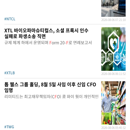
#NTCL
2026-08-06 07:21:10
XTL 바이오파마슈티컬스, 소셜 프록시 인수
실패로 파생소송 직면
규제 체계 하에서 운영되며
F
orm 20-
F
로 연례보고서
#XTLB
2026-08-06 06:11:52
톱 웰스 그룹 홀딩, 8월 5일 사임 이후 신임 CFO
임명
리미티드는 최고재무책임자(C
F
O) 콩 와이 웡이 개인적인
#TWG
2026-08-06 05:40:32