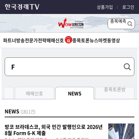
상품가입
로그인
종목예측
파트너방송
전문가전략
매매신호
종목토론
뉴스
마켓
동영상
종목토론방
측
매매신호
NEWS
NEWS
(1811건)
방코 브라데스코, 외국 민간 발행인으로 2026년
8월 Form 6-K 제출