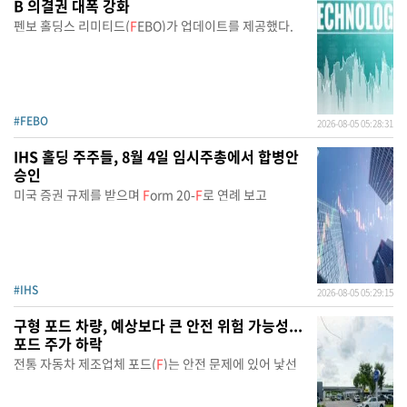
B 의결권 대폭 강화
펜보 홀딩스 리미티드(
F
EBO)가 업데이트를 제공했다.
#FEBO
2026-08-05 05:28:31
IHS 홀딩 주주들, 8월 4일 임시주총에서 합병안
승인
미국 증권 규제를 받으며
F
orm 20-
F
로 연례 보고
#IHS
2026-08-05 05:29:15
구형 포드 차량, 예상보다 큰 안전 위험 가능성...
포드 주가 하락
전통 자동차 제조업체 포드(
F
)는 안전 문제에 있어 낯선