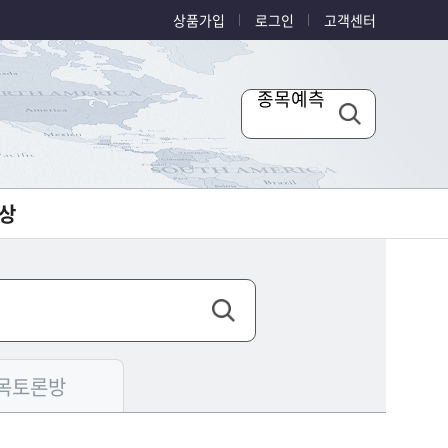
상품가입
로그인
고객센터
종목예측
상
목토론방