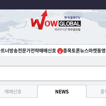
파트너방송
전문가전략
매매신호
종목토론
뉴스
마켓
동영
매매신호
NEWS
종