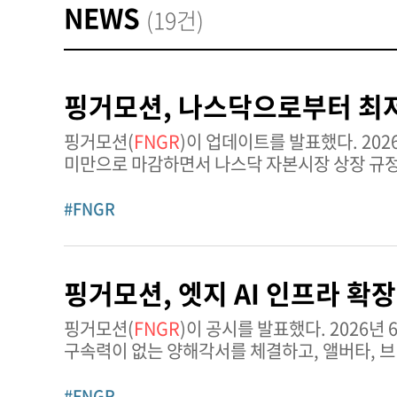
NEWS
(19건)
핑거모션, 나스닥으로부터 최저
핑거모션(
FNGR
)이 업데이트를 발표했다. 2026년 6월 30일, 핑거모션은 보통주가 30거래일 연속 최소 호가 1.00달러
미만으로 마감하면서 나스닥 자본시장 상장 규정
심볼로 계속 거래되고 있지만, 이제 2026년 1
#FNGR
핑거모션, 엣지 AI 인프라 확
핑거모션(
FNGR
)이 공시를 발표했다. 2026년 6월 9일, 핑거모션은 앨버타주에 본사를 둔 블루플레어 에너지 솔루션스와 법적
구속력이 없는 양해각서를 체결하고, 앨버타, 
마이크로 규모 엣지 AI 추론 컴퓨팅 사이트의
#FNGR