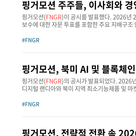
핑거모션 주주들, 이사회와 경
핑거모션(
FNGR
)이 공시를 발표했다. 2026년 2월 26일 개최된 연례 주주총회에서 핑거모션 주주들은 6명의 이사 선임과 임원
보수에 대한 자문 투표를 포함한 주요 지배구조 안
위임장을 통해 참석하여 정족수를 충족했으
#FNGR
핑거모션, 북미 AI 및 블록체
핑거모션(
FNGR
)의 공시가 발표되었다. 2026년 2월 17일, 핑거모션은 독자적인 인공지능 및 블록체인 프로토콜 전문기업인
디지털 랜디아와 북미 지역 최소기능제품 및 마
양사는 디지털 랜디아의 프로토콜 프레임워크와
#FNGR
핑거모션, 전략적 전환 속 202