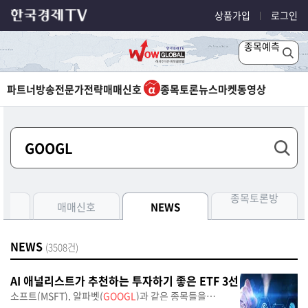
상품가입
로그인
종목예측
파트너방송
전문가전략
매매신호
종목토론
뉴스
마켓
동영상
종목토론방
측
매매신호
NEWS
NEWS
(3508건)
AI 애널리스트가 추천하는 투자하기 좋은 ETF 3선
소프트(MSFT), 알파벳(
GOOGL
)과 같은 종목들을
기반으로