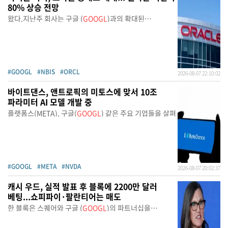
80% 상승 전망
왔다.지난주 회사는 구글 (
GOOGL
)과의 확대된
파트너십을 발
#GOOGL
#NBIS
#ORCL
2026-08-07 22:10:02
바이트댄스, 앤트로픽의 미토스에 맞서 10조
파라미터 AI 모델 개발 중
플랫폼스(META), 구글(
GOOGL
) 같은 주요 기업들을 살펴
#GOOGL
#META
#NVDA
2026-08-07 20:02:37
캐시 우드, 실적 발표 후 블록에 2200만 달러
베팅...쇼피파이·팔란티어는 매도
한 블록은 스퀘어와 구글 (
GOOGL
)의 파트너십을
확대했다.