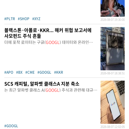
#PLTR
#SHOP
#XYZ
2026-08-07 19:30:00
블랙스톤·아폴로·KKR... 해커 위협 보고서에
사모펀드 주식 흔들
더에 포착 로이터는 구글(
GOOGL
) 데이터와 온라인
자료를
#APO
#BX
#CME
#GOOGL
#KKR
2026-08-07 18:38:51
SCS 캐피털, 알파벳 클래스A 지분 축소
는 최근 알파벳 클래스 A(
GOOGL
) 주식과 관련해 대규모
거
#GOOGL
2026-08-07 12:02:05