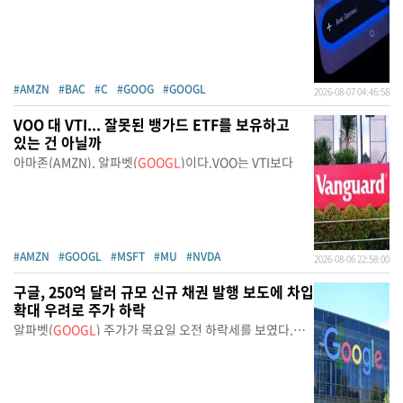
#AMZN
#BAC
#C
#GOOG
#GOOGL
2026-08-07 04:46:58
VOO 대 VTI... 잘못된 뱅가드 ETF를 보유하고
있는 건 아닐까
아마존(AMZN), 알파벳(
GOOGL
)이다.VOO는 VTI보다
#AMZN
#GOOGL
#MSFT
#MU
#NVDA
2026-08-06 22:58:00
구글, 250억 달러 규모 신규 채권 발행 보도에 차입
확대 우려로 주가 하락
알파벳(
GOOGL
) 주가가 목요일 오전 하락세를 보였다.
블룸버