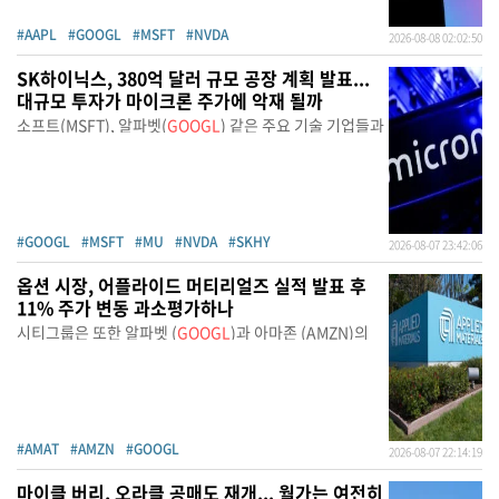
#AAPL
#GOOGL
#MSFT
#NVDA
2026-08-08 02:02:50
SK하이닉스, 380억 달러 규모 공장 계획 발표...
대규모 투자가 마이크론 주가에 악재 될까
소프트(MSFT), 알파벳(
GOOGL
) 같은 주요 기술 기업들과
#GOOGL
#MSFT
#MU
#NVDA
#SKHY
2026-08-07 23:42:06
옵션 시장, 어플라이드 머티리얼즈 실적 발표 후
11% 주가 변동 과소평가하나
시티그룹은 또한 알파벳 (
GOOGL
)과 아마존 (AMZN)의
#AMAT
#AMZN
#GOOGL
2026-08-07 22:14:19
마이클 버리, 오라클 공매도 재개... 월가는 여전히