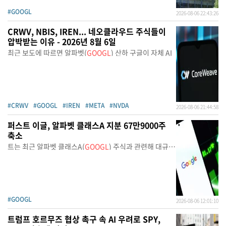
#GOOGL
2026-08-06 22:43:26
CRWV, NBIS, IREN... 네오클라우드 주식들이
압박받는 이유 - 2026년 8월 6일
최근 보도에 따르면 알파벳(
GOOGL
) 산하 구글이 자체 AI
#CRWV
#GOOGL
#IREN
#META
#NVDA
2026-08-06 21:44:58
퍼스트 이글, 알파벳 클래스A 지분 67만9000주
축소
트는 최근 알파벳 클래스A(
GOOGL
) 주식과 관련해 대규모
거
#GOOGL
2026-08-06 12:01:10
트럼프 호르무즈 협상 촉구 속 AI 우려로 SPY,