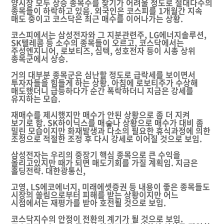
양시장 모두 상승 종목수를 찾기가 어려울 정도로 절대다수의
종목들이 하락하고 있음. 외국인은 코스피를 1개월간 지속
매도 중이고 코스닥은 최근 매수를 이어나가는 상황.
코스피에서는 삼성전자와 그 지분관련주, LG에너지솔루션,
SK텔레콤 등 소수의 종목들이 오르고, 코스닥에서는
주성엔지니어, 로보티즈, 심텍, 성호전자 등이 시총 상위
종목군에서 상승.
거의 대부분 종목군은 심난할 정도로 급락세를 보이면서
투자자들을 힘들게 하는 상황. 아침에 로보티주가 수상해
매도했더니 급등하다가 순간 폭락하더니 지금은 강세를
유지하는 모습.
재매수를 제시했지만 매수가 안된 상황으로 좀 더 지켜
보기로 함. SK하이닉스를 매숳나 상황으로 매수가 대비 좀
밀린 모습이지만 화재발생과 다소의 필요한 휴식과정에 의한
조정으로 적절한 조정 후 다시 강세로 이어질 것으로 보임.
삼성전자는 우리의 중장기 핵심 종목으로 큰 수익을
올리고있지만 때가 되면 매도기회를 가질 계획임. 지금은
홀딩전략. 대한광통신,
고영, LS에코에너지, 미래에셋증권 등 내용이 좋은 종목들도
시장의 쏠림으로부터 피해를 받는 상황이지만 어느
시점에서는 재평가를 받아 호전될 것으로 보임.
코스닥지수의 안정이 전환의 계기가 될 것으로 보임.