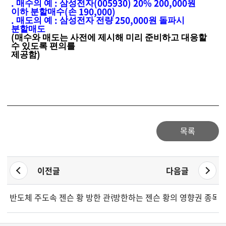
.
:
(005930) 20% 200,000
매수의 예
삼성전자
원
(
190,000)
이하 분할매수
손
.
:
250,000
매도의 예
삼성전자 전량
원 돌파시
분할매도
(
매수와 매도는 사전에 제시해 미리 준비하고 대응할
수 있도록 편의를
)
제공함
목록
이전글
다음글
반도체 주도속 젠슨 황 방한 관련 로봇, AI주 주목
방한하는 젠슨 황의 영향권 종목들