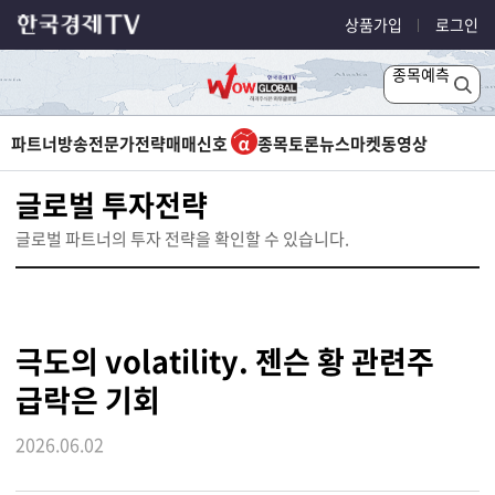
상품가입
로그인
종목예측
파트너방송
전문가전략
매매신호
종목토론
뉴스
마켓
동영상
글로벌 투자전략
글로벌 파트너의 투자 전략을 확인할 수 있습니다.
극도의 volatility. 젠슨 황 관련주
급락은 기회
2026.06.02