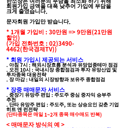
한소장은 여러분의 부담을 최소화 하기 위해
회원가입 금액을 대폭 낮추어 가입에 부담을
.
크게 줄였습니다
.
문자회원 가입만 받습니다
* 1
: 30
=> 9
(21
개월 가입비
만원
만원
만원
)
할인
(
: 02)3490-
가입 전화번호
4462(
TV))
한국경제
*
회원 가입시 제공되는 서비스
.
7
:
아침
시
해외시장흐름 분석과 유망업종테마 점검
.
10
:
오전
시
국내시장 종합점검과 투자 유망산업 및
투자종목 대응전략
.
:
장 마감
내일의 시장방향과 보유주 종합점검
*
장중 매매문자 서비스
.
:
중장기 유망주 편입
주도주 중심 중자익 승부주
추천
.
:
,
단타 유망주 편입
주도주
또는 상승요인 갖춘 기업
히트 앤 런전략
(
1~2
)
단타종목은 매일
개 종목 매수매도 반복
<
>
매매문자 방식의 예