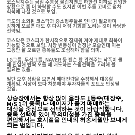
코스닥지수는 금일 주봉상 볼린저밴드 하한선 이하로 진입한
상황으로 좀 더 하락할 수도 있지만 이번 주를 고비로 점차
회복에 나설 것으로 보임.
극도의 소외된 코스닥과 중소형주들은 인내가 필요하며
강하게 오르면 매도 후 다시 저점 기회를 노리는 것이 타당한
전략임.
코스닥은 코스피가 한시적으로 잠재워 져야 제대로 회복이
가능할 것으로 보임. 시장 변동성이 엄청난 모습인데 이는
그동안 잘 오르던 종목들도 조심해야 함을 의미.
LG그룹, 두산그룹, NAVER 등 젠슨 황 관련주는 낙폭이 클
때 진입해 반짝 오를 때 매도하는 스윙전략을 고려해 볼
필요는 있음.
일단 오후 상황을 보면서 매매전략을 수정해서 대응할
계획임. 시장이 보다 차분해야 투자자들의 포트도 안정될
것임.
1
(
,
상승장에서는 항상 많이 올라도
등주
대장주
M/S 1
)
위 종목
나 메이저가 즐겨 매매하는
.
대상을 중심으로 선택하는 것이 바람직합니다
종목 선택에 있어 무의미성을 가진 종목을
편입해서는 호시절을 인내의 허송세월만 보내게
.
되는 법입니다