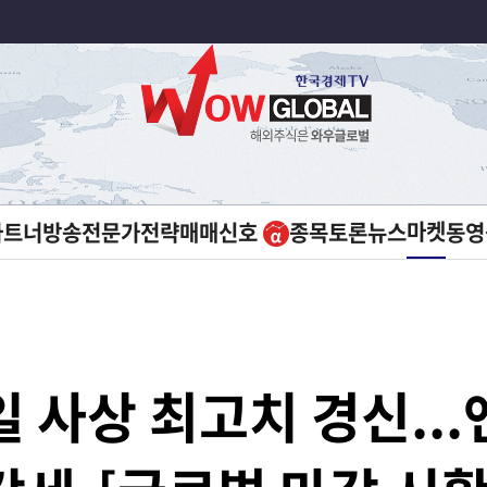
마켓
파트너방송
전문가전략
매매신호
종목토론
뉴스
동영
 사상 최고치 경신..