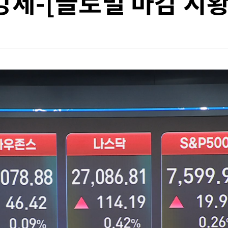
강세-[글로벌 마감 시황