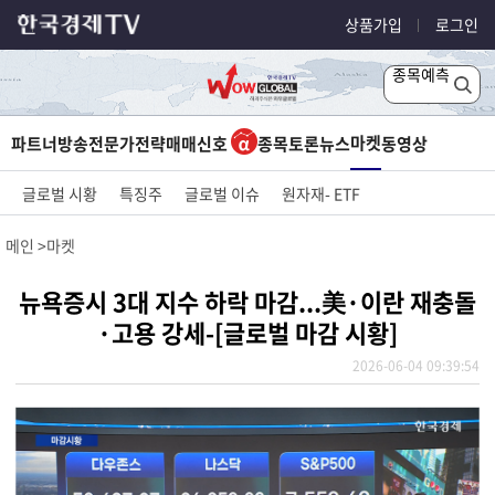
상품가입
로그인
종목예측
마켓
파트너방송
전문가전략
매매신호
종목토론
뉴스
동영상
글로벌 시황
특징주
글로벌 이슈
원자재- ETF
메인
마켓
뉴욕증시 3대 지수 하락 마감...美·이란 재충돌
·고용 강세-[글로벌 마감 시황]
2026-06-04 09:39:54