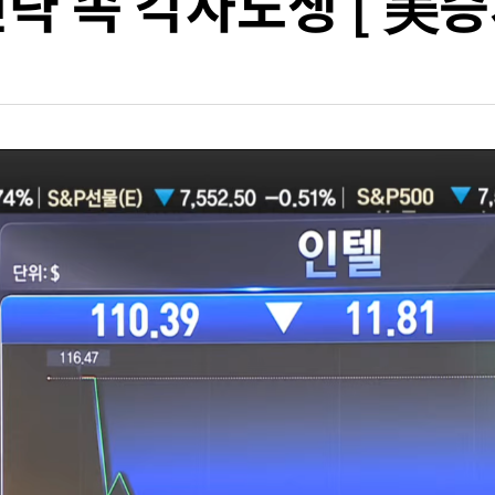
전략 속 각자도생 [ 美증