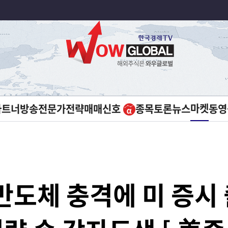
마켓
파트너방송
전문가전략
매매신호
종목토론
뉴스
동영
반도체 충격에 미 증