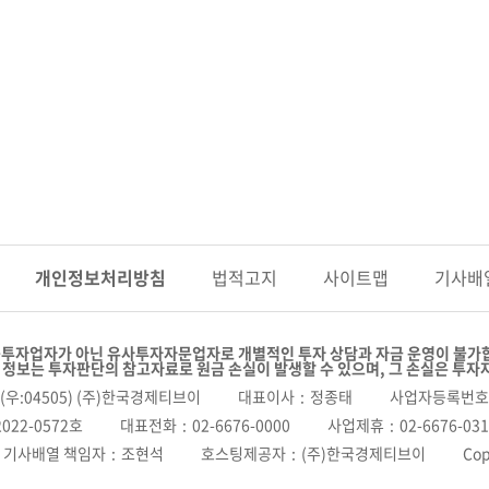
개인정보
처리방침
법적고지
사이트맵
기사배
투자업자가 아닌 유사투자자문업자로 개별적인 투자 상담과 자금 운영이 불가
 정보는 투자판단의 참고자료로 원금 손실이 발생할 수 있으며, 그 손실은 투자
(우:04505) (주)한국경제티브이
대표이사
정종태
사업자등록번호
022-0572호
대표전화
02-6676-0000
사업제휴
02-6676-03
기사배열 책임자
조현석
호스팅제공자
(주)한국경제티브이
Cop