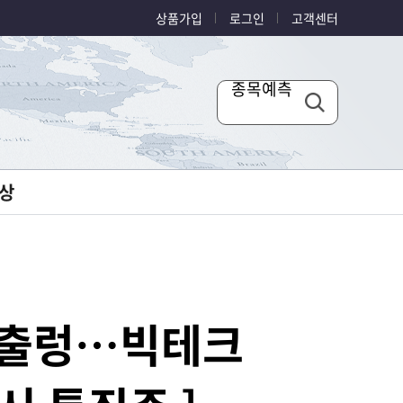
상품가입
로그인
고객센터
종목예측
상
시 출렁…빅테크