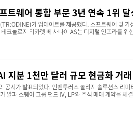
 시가총액: 27억 4천만 터키 리라 AKSUE 주식에 대한 자세한
프트웨어 통합 부문 3년 연속 1위 달
 있다.
 업데이트를 제공했다. 소프트웨어 및 가상화 전문 시스템
테크놀로지 티카렛 베 사나이 AS는 디지털 인프라를 위
 만한 역할을 수행하고 있다. 가상화 및 소프트웨어 기반
 이 회사는 튀르키예 500대 정보기술 기업 빌리심
니스 파트너 - 소프트웨어 - 가상화" 부문 1위를 차지했으며
했다. 이러한 지속적인 1위 순위는 오딘 솔루션스의 강력한
관계자 및 잠재 고객들 사이에서 명성을 강화하고 있다. 오딘 솔
I 지분 1천만 달러 규모 현금화 거래
 비즈니스 파트너로 운영되며, 튀르키예 기술 시장에서 고
 놀리지 솔루션스 리미티드는 전액 출자
 신호: 보유 현재 시가총액:
알파 스퀘어 그룹 펀드 IV, LP와 주식 매매 계약을 체
 자세한 정보는 팁랭크스 주식 분석 페이지를 참조하라.
A-1 우선주 54,055주를 총 10,000,175달러에 매각
주식회사 지분의 현금화 및 일부 매각을 의미하며, 회사의 
 비핵심 투자 자산에서 1,000만 달러 이상의 가치를 실
 것으로 보인다. 인벤투러스 놀리지 솔루션스 리미티드