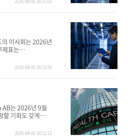
2026-08-06 18:21:03
주력하고 있다. 동사는
재무제표는
 함께 증권거래소에
 표시가 있다고 판단할
2026-08-06 18:13:50
, 규제 준수를
요몰드텍 테크놀로지스
지니어링 관련 서비스를
 요구하는 고객들에게
DTECH 주식에 대한
람할 기회도 갖게
한 상세한 등록 절차를
2026-08-06 18:11:12
 질서 있는 지배구조를