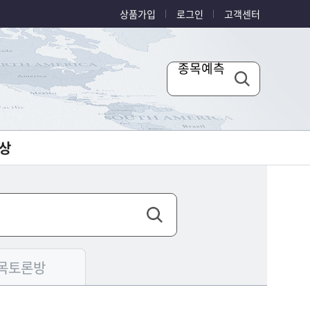
상품가입
로그인
고객센터
종목예측
상
목토론방