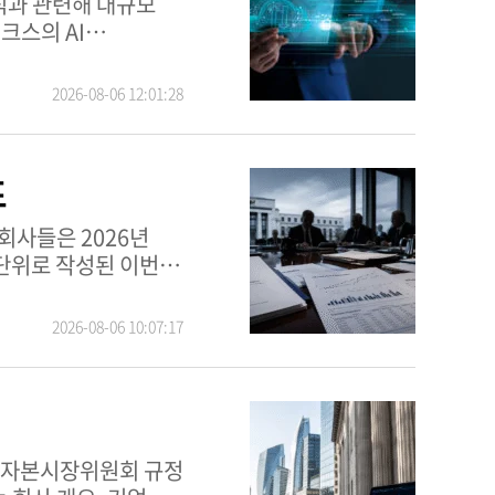
식과 관련해 대규모
된다. 주요 제약
한 다소 부담스러운
가하고 있는 클라우드
2026-08-06 12:01:28
리고 주요 이동평균선
표
 단위로 작성된 이번
보고, 특수관계자
자산 및 부채,
2026-08-06 10:07:17
체계적인 시각을
르크 텔레코뮤니카시온
이 그룹은 여러
고 경쟁이 치열한
크스 주식 분석