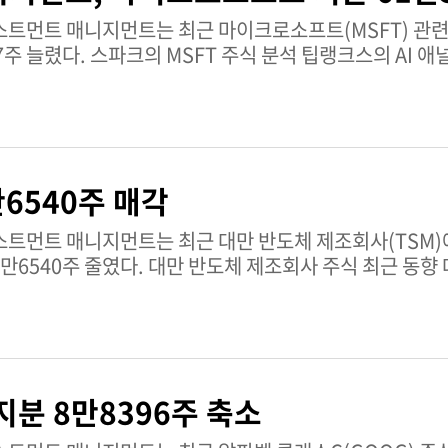
스트먼트 매니지먼트는 최근 마이크로소프트(MSFT) 관련
 AI 애널리스트 스파크에
세에 힘입은 자신감 있는 2027회계연도 성장 가이던스)에 
하고 있다. 주요 제약 요인은 프리미엄을 반영한 밸류에이
고 개인용 컴퓨팅 부문의 지속적인 부진이다. 스파크의 MSFT 주식
만6540주 매각
러
스트먼트 매니지먼트는 최근 대만 반도체 제조회사(TSM)
 주식 최근 동향 대만 반도체 제조회사
약 2~5% 상승했다. 옵션 데이터는 높은 내재 변동성과 
 있다. 블루 그로토 캐피털과 피셔 애셋 매니지먼트 같은
를 약 440달러로 상향 조정했다. 펀더멘털 측면에서 TSMC는
조나 생산능력 확대를 위해 미국에 1000억 달러를 투자할 계
투자 가이던스를 600억~640억 달러로 상향 조정했다. 경
지분 8만8396주 축소
을 경고했지만, 팁랭크스의 스파크는 이 주식을 아웃퍼폼으
M 주식에 대한 스파크의 견해 팁랭크스의 AI