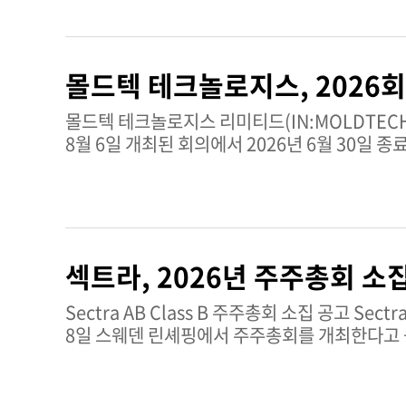
안정화하고 투자자들에게 가격 발견과 리스크 관리를 위한 보다 
Enerji Ekipmanlari Sanayi ve Ticaret A.S. 상세 정보 Say Yenilenebilir Enerji Ekipmanlar
A.S.는 재생에너지 장비 부문에서 사업을 영위
몰드텍 테크놀로지스, 2026
재생에너지 중심의 산업 제조 및 거래 활동에 관심 있
2,548,476 기술적 매매신호: 매수 현재 시가총액: 3조 7,100억 TRY SAYAS 주식에 대한 심층 분석은 TipRanks 개요
몰드텍 테크놀로지스 리미티드(IN:MOLDTECH)의 업데이트가 공개됐다. 몰드
페이지에서 확인할 수 있다.
8월 6일 개최된 회의에서 2026년 6월 30일
인도회계기준 34호 및 인도증권거래위원회(SE
제출됐다.공인회계사 프라투리 앤 스리람의 독립
만한 사항은 발견되지 않았다. 이러한 적정 의
강화하고 이해관계자들에게 분기 보고 품질에 
리미티드는 인도 국립증권거래소와 BSE 리미티
섹트라, 2026년 주주총회 소
제공하며, 인도회계기준에 따라 운영되고 SEB
서비스를 제공한다.평균 거래량: 5,584주기술적
Sectra AB Class B 주주총회 소집 공고 Sectra AB Class B(SE:SECT.B)의 공시가 발표되었다. Sectra AB는 2026년 9월
자세한 정보는 팁랭크스 주식 분석 페이지에서 확
8일 스웨덴 린셰핑에서 주주총회를 개최한다고 
된다. 공고문은 기준일 요건, 명의개서 등록, 직
명시하고 있다. 회사 이사회는 스웨덴 회사법에 따라 우편 투표를 가능하게 했으며, 주주들은 직접 참석하는 대신 우편이나
BankID를 통한 디지털 방식으로 투표를 제출할