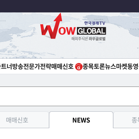
파트너방송
전문가전략
매매신호
종목토론
뉴스
마켓
동영
매매신호
NEWS
종