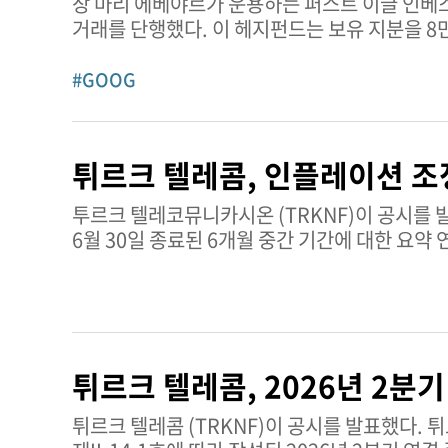
장 마리 에베야르가 운용하는 퍼스트 이글 인베
애널리스트인 스파크에 따르면 TSM은 아웃퍼폼이다. 전체 점수는 주로 매우 강력한 재무 성과(높은 마진, 개
거래를 단행했다. 이 헤지펀드는 보유 지분을 8만8396주 줄였다. GOOG 주식에 대
보수적인 레버리지)와 AI/HPC 수요 및 상향 
애널리스트인 스파크에 따르면, GOOG는 매수 의견이다. GOOG는 주로 탄탄한 재무 성과(높은 수익성
요인은 약한 단기 기술적 모멘텀(주요 이동평균
AI 및 클라우드 모멘텀에 힘입은 긍정적인 실적
#GOOG
밸류에이션, 그리고 N2 공정 및 해외 생산 확대로 인한 단기 마진 희석 
백로그도 포함된다. 다만 높은 자본 지출로 인한
보려면 여기를 클릭하세요. 대만 반도체 제조회사 추가 정보 연초 대비 주가 성과: 33.56% 평균 거래량: 1436만4291주 현재
아래에서 거래되는 등 약세 기술적 신호가 점수를 제약하고 있다. GOOG 주식에 대한 스
시가총액: 1조9452억 달러
클릭하세요. 알파벳 클래스C 추가 정보 연초 대비 주가 성과: 13.80% 평균 거래량: 2216만3240주 현재 시가총액:
튀르크 텔레콤, 인플레이션 조
4조3583억달러
투르크 텔레코뮤니카시온 (TRKNF)이 공시를 발표했다. 투르크 텔레코뮤니카시온 아노님 시르케티와 
6월 30일 종료된 6개월 중간 기간에 대한 요약
보고서는 그룹의 재무상태, 손익, 현금흐름 및 
거래, 차입금, 파생금융상품 및 금융리스크 관리 
보고기간 후 사건 등을 개괄하여 투자자와 이해
제공하지만, 이번 요약에서는 세부적인 실적 
아노님 시르케티는 유선, 모바일, 광대역 및 디
튀르크 텔레콤, 2026년 2분
자회사를 통해 운영되며 터키 전역에서 통합 통
시장에서 소비자와 기업 고객 모두에게 서비스를 
튀르크 텔레콤 (TRKNF)이 공시를 발표했다. 튀르크 텔레콤은 2026년 6월 30일로 종료되는 기간에 대해 자본시장위원회 규정
페이지에서 확인할 수 있다.