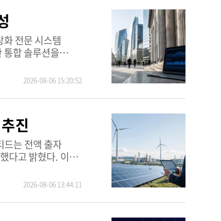
성
한 통합 솔루션을
 통합에 집중하는 이
2026-08-06 15:20:52
, 2023년과
 시장 지위를
루션스
 추진
급 IT 인프라 및
결했다고 밝혔다. 이
할 예정이다. 이번
대주주나 계열사와는
2026-08-06 13:44:11
현함으로써 핵심 사업