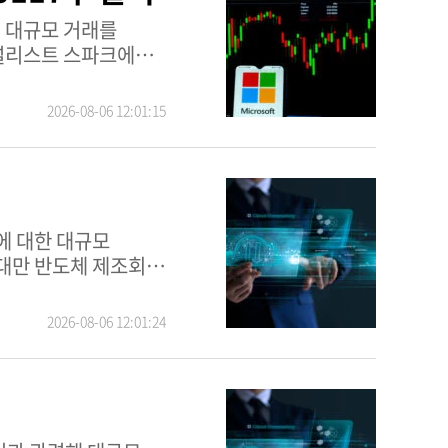
 대규모 거래를
기반한다. 기술적 측면도
2026-08-06 12:01:15
션과 AI 인프라 투자
에 대한 대규모
대체로 완만한 강세
 헤지펀드는 보유
2026-08-06 12:01:24
획이며, AI 주도
영진은 첨단 N2
로 평가하며, 주가는