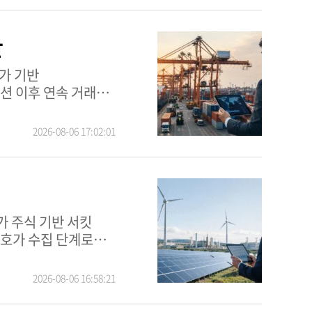
원하고 중요 정보를
단
의료 기술과 보안
션 이후 연속 거래는
근 방식을 취하고
2026-08-06 17:02:01
 관리 결정에 반영할
동사는 조직화된 증권
레이커와 같은 거래소
 호가 수집 단계로
는 질서 있는 시장
2026-08-06 16:58:21
래소에서 거래된다.
의 메커니즘 적용