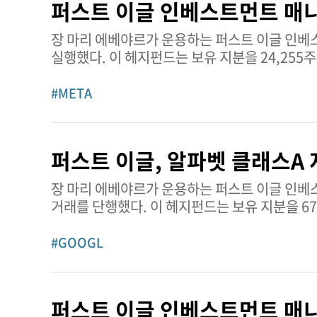
퍼스트 이글 인베스트먼트 매니
서비스와 플랫폼을 제공한다. 이 회사는 마하라
같은 자회사를 활용해 전략적 투자를 보유하고 관리하며 글로벌 고
장 마리 에베야르가 운용하는 퍼스트 이글 인베
매
따르면,
META
는 매수 의견
#META
퍼스트 이글, 알파벳 클래스A 
장 마리 에베야르가 운용하는 퍼스트 이글 인베
거래를 단행했다. 이 헤지펀드는 보유 지분을 67만9315주 줄였다. 스파크의 GOOGL 
스파크에 따르면 GOOGL은 매수 의견이다. 이 평가는 주로 매우 강력한 재무 성과(높은 수익성과 보수적인 대차대조표) 및
합리적인 주가수익비율에 기반한다. 다만 약한 기
#GOOGL
투자 증가로 인한 가이던스상 단기 현금흐름 및 마진 압박이 긍
보고서를 보려면 여기를 클릭하세요. 알파벳 클래스A 추가 정보 연초 대비 주가 성과: 13.93% 평균 거래량: 32,529,669주
현재 시가총액: 4조3583억 달러
퍼스트 이글 인베스트먼트 매니