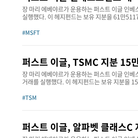
장 마리 에베야르가 운용하는 퍼스트 이글 인베
실행했다. 이 헤지펀드는 보유 지분을 61만5117주 늘렸다. 스파크의 MSFT 주식 분석 팁랭크스의
따르면, MSFT는 매수 의견이다. 이 평가는 주로 마이크로소프트의 매우 강력한 재무 건전성과 실적 발표 전망(지속 가능한
높은 마진, 규모, 애저/AI 모멘텀과 RPO 강
#MSFT
긍정적이며 주가는 주요 이동평균선을 크게 상회
및 자본 지출 증가로 인한 단기 현금흐름/마진 압박, 그리
전체 보고서를 보려면여기를 클릭하면 된다. 마이크로소프트 추가 정보 연초 대비 주가 성과: -3.48% 평균 거래량:
퍼스트 이글, TSMC 지분 15
4025만6399주 현재 시가총액: 3조4508억달
장 마리 에베야르가 운용하는 퍼스트 이글 인베
거래를 실행했다. 이 헤지펀드는 보유 지분을 15만6540주 줄였다. 대만 반도체 제조회사
주식은 최근 406~423달러 범위에서 거래되며 
심리를 보여주며, 콜옵션이 풋옵션을 소폭 앞서고
#TSM
지분을 늘렸고, 가드캡은 보유량을 줄였으며, 증권가는 목표주가
2027년부터 칩 가격을 5~10% 인상하고 애리
수요 메가 트렌드를 포착하기 위해 2026년 설비
퍼스트 이글, 알파벳 클래스C 
공정과 해외 생산 확대로 인한 단기 마진 압박
연초 대비 약 33.56% 상승했고 시가총액은 1조9500억 달러에 육박한다. TS