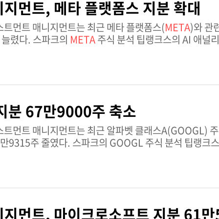
지먼트, 메타 플랫폼스 지분 확대
슈트라주 나비 뭄바이에 본사를 두고 인벤투러스 놀리지 
객에게 서비스를 제공한다. 평균 거래량: 18,711주 기술적
스트먼트 매니지먼트는 최근 메타 플랫폼스(
META
)와 관
매 신호: 매수 현재 시가총액: 3,097억 루피 IKS 주식에 대한 심층 분석은 팁랭크스 개요 페이
실행했다. 이 헤지펀드는 보유 지분을 24,255주 늘렸다. 스파크의
META
주식 분석 팁랭크스의 AI 애널리스트인 스파크에
지분 67만9000주 축소
스트먼트 매니지먼트는 최근 알파벳 클래스A(GOOGL) 
주식 분석 팁랭크스의 AI 애널리스트
술적 모멘텀(주요 이동평균선 아래 가격 위치 및 약세 MAC
정적 요인을 일부 상쇄하고 있다. 스파크의 GOOGL 주식 전체
지먼트, 마이크로소프트 지분 61만5