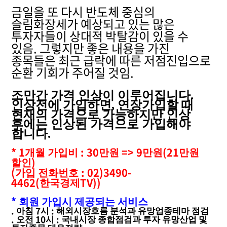
금일을 또 다시 반도체 중심의
슬림화장세가 예상되고 있는 많은
투자자들이 상대적 박탈감이 있을 수
있음. 그렇지만 좋은 내용을 가진
종목들은 최근 급락에 따른 저점진입으로
순환 기회가 주어질 것임.
조만간 가격 인상이 이루어집니다
.
인상전에 가입하면
,
연장가입할 때
현재의 가격으로 가능하지만 인상
후에는 인상된 가격으로 가입해야
합니다
.
* 1
: 30
=> 9
(21
개월 가입비
만원
만원
만원
)
할인
(
: 02)3490-
가입 전화번호
4462(
TV))
한국경제
*
회원 가입시 제공되는 서비스
.
7
:
아침
시
해외시장흐름 분석과 유망업종테마 점검
.
10
:
오전
시
국내시장 종합점검과 투자 유망산업 및