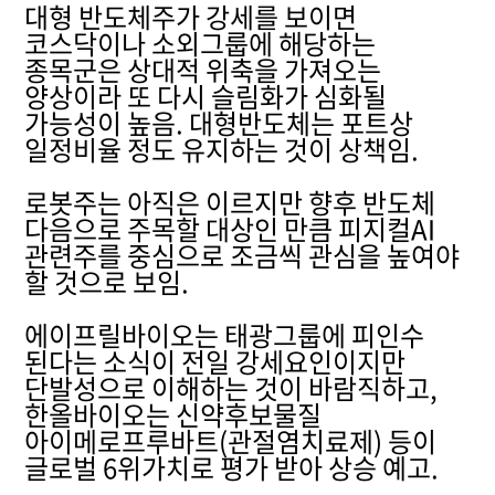
대형 반도체주가 강세를 보이면
코스닥이나 소외그룹에 해당하는
종목군은 상대적 위축을 가져오는
양상이라 또 다시 슬림화가 심화될
가능성이 높음. 대형반도체는 포트상
일정비율 정도 유지하는 것이 상책임.
로봇주는 아직은 이르지만 향후 반도체
다음으로 주목할 대상인 만큼 피지컬AI
관련주를 중심으로 조금씩 관심을 높여야
할 것으로 보임.
에이프릴바이오는 태광그룹에 피인수
된다는 소식이 전일 강세요인이지만
단발성으로 이해하는 것이 바람직하고,
한올바이오는 신약후보물질
아이메로프루바트(관절염치료제) 등이
글로벌 6위가치로 평가 받아 상승 예고.