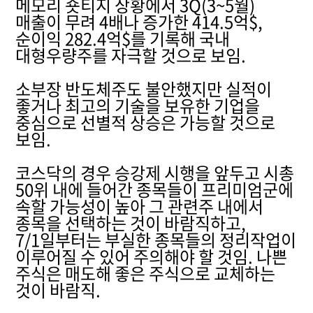
메모리 숏티지 상황에서 3Q(3~5월)
매출이 무려 4배나 증가한 414.5억$,
순이익 282.4억$를 기록해 국내
대형우량주를 자극할 것으로 보임.
소부장 반도체주도 불안했지만 실적이
좋거나 최고의 기술을 보유한 기업을
중심으로 선별적 상승은 가능할 것으로
보임.
코스닥의 경우 승강제 시행을 앞두고 시총
50위 내에 들어간 종목들이 프리미엄군에
속할 가능성이 높아 그 관련주 내에서
종목을 선택하는 것이 바람직하고,
7/1일부터는 부실한 종목들의 정리작업이
이루어질 수 있어 주의해야 할 것임. 나쁜
주식은 매도해 좋은 주식으로 교체하는
것이 바람직.