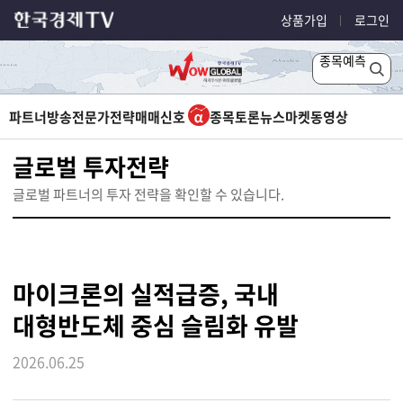
상품가입
로그인
종목예측
파트너방송
전문가전략
매매신호
종목토론
뉴스
마켓
동영상
글로벌 투자전략
글로벌 파트너의 투자 전략을 확인할 수 있습니다.
마이크론의 실적급증, 국내
대형반도체 중심 슬림화 유발
2026.06.25