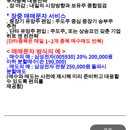
투자종목 대응전략
.
:
장 마감
내일의 시장방향과 보유주 종합점검
*
장중 매매문자 서비스
.
:
중장기 유망주 편입
주도주 중심 중장기 승부주
추천
.
:
,
단타 유망주 편입
주도주
또는 상승요인 갖춘 기업
히트 앤 런전략
(
1~2
)
단타종목은 매일
개 종목 매수매도 반복
<
>
매매문자 방식의 예
.
:
(005930) 20% 200,000
매수의 예
삼성전자
원
(
190,000)
이하 분할매수
손
.
:
250,000
매도의 예
삼성전자 전량
원 돌파시
분할매도
(
매수와 매도는 사전에 제시해 미리 준비하고 대응할
수 있도록 편의를
)
제공함