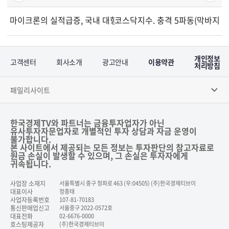
마이크론의 실적급증, 국내 대형반도체 중심 슬림화 유발
코스닥지수. 충격 5파동(막바지) 
개인정보
고객센터
회사소개
광고안내
이용약관
처리방침
패밀리사이트
한국경제TV와 파트너는 금융투자업자가 아닌
유사투자자문업자로 개별적인 투자 상담과 자금 운영이
불가합니다.
본 사이트에서 제공되는 모든 정보는 투자판단의 참고자료로
원금 손실이 발생할 수 있으며, 그 손실은 투자자에게
귀속됩니다.
사업장 소재지
서울특별시 중구 청파로 463 (우:04505) (주)한국경제티브이
대표이사
정종태
사업자등록번호
107-81-70183
통신판매업신고
서울중구 2022-0572호
대표전화
02-6676-0000
호스팅제공자
(주)한국경제티브이