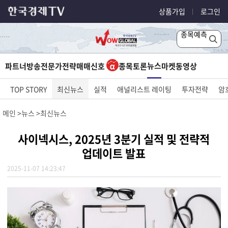
상품가입
로그인
종목예측
뉴스
파트너방송
전문가전략
매매신호
종목토론
마켓
동영상
TOP STORY
최신뉴스
실적
애널리스트 레이팅
투자전략
암
메인
뉴스
최신뉴스
사이넥시스, 2025년 3분기 실적 및 전략적
업데이트 발표
2025-11-07 14:23:47