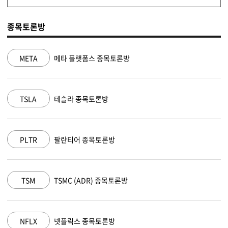
종목토론방
목토론방
NVDA
엔비디아 종목토론방
MSFT
마이크로소프트 종목토
방
AAPL
애플 종목토론방
목토론방
AMZN
아마존 닷컴 종목토론방
방
GOOGL
알파벳 A 종목토론방