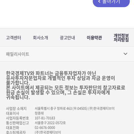
돌아가기
개인정보
고객센터
회사소개
광고안내
이용약관
처리방침
패밀리사이트
한국경제TV와 파트너는 금융투자업자가 아닌
유사투자자문업자로 개별적인 투자 상담과 자금 운영이
불가합니다.
본 사이트에서 제공되는 모든 정보는 투자판단의 참고자료로
원금 손실이 발생할 수 있으며, 그 손실은 투자자에게
귀속됩니다.
사업장 소재지
서울특별시 중구 청파로 463 (우:04505) (주)한국경제티브이
대표이사
정종태
사업자등록번호
107-81-70183
통신판매업신고
서울중구 2022-0572호
대표전화
02-6676-0000
호스팅제공자
(주)한국경제티브이