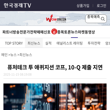
상품가입
로그인
종목예측
뉴스
파트너방송
전문가전략
매매신호
종목토론
마켓
동영상
TOP STORY
최신뉴스
실적
애널리스트 레이팅
투자전략
암
메인
뉴스
최신뉴스
퓨처테크 투 애퀴지션 코프, 10-Q 제출 지연
2025-11-15 08:19:08