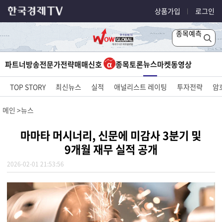
상품가입
로그인
종목예측
뉴스
파트너방송
전문가전략
매매신호
종목토론
마켓
동영상
TOP STORY
최신뉴스
실적
애널리스트 레이팅
투자전략
암
메인
뉴스
마마타 머시너리, 신문에 미감사 3분기 및
9개월 재무 실적 공개
2026-02-01 21:53:56