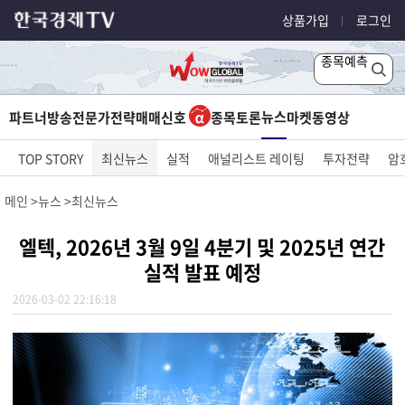
상품가입
로그인
종목예측
뉴스
파트너방송
전문가전략
매매신호
종목토론
마켓
동영상
TOP STORY
최신뉴스
실적
애널리스트 레이팅
투자전략
암
메인
뉴스
최신뉴스
엘텍, 2026년 3월 9일 4분기 및 2025년 연간
실적 발표 예정
2026-03-02 22:16:18