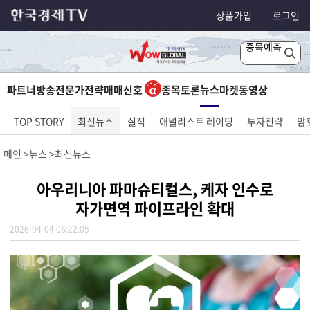
상품가입
로그인
종목예측
뉴스
파트너방송
전문가전략
매매신호
종목토론
마켓
동영상
TOP STORY
최신뉴스
실적
애널리스트 레이팅
투자전략
암
메인
뉴스
최신뉴스
아우리니아 파마슈티컬스, 케자 인수로
자가면역 파이프라인 확대
2026-04-04 06:22:05