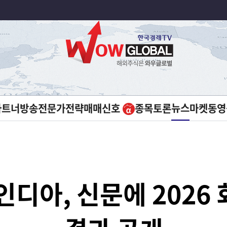
뉴스
파트너방송
전문가전략
매매신호
종목토론
마켓
동영
인디아, 신문에 2026