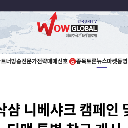
뉴스
파트너방송
전문가전략
매매신호
종목토론
마켓
동영
삭샴 니베샤크 캠페인 