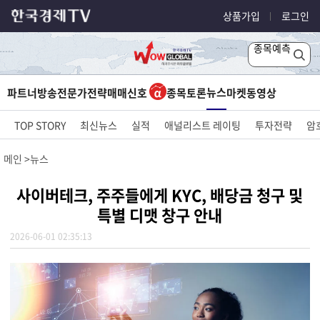
상품가입
로그인
종목예측
뉴스
파트너방송
전문가전략
매매신호
종목토론
마켓
동영상
TOP STORY
최신뉴스
실적
애널리스트 레이팅
투자전략
암
메인
뉴스
사이버테크, 주주들에게 KYC, 배당금 청구 및
특별 디맷 창구 안내
2026-06-01 02:35:13