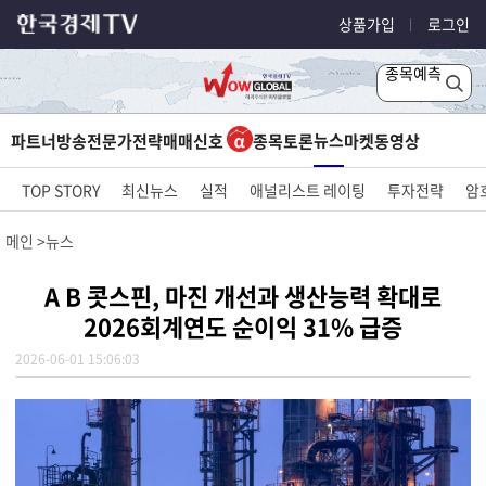
상품가입
로그인
종목예측
뉴스
파트너방송
전문가전략
매매신호
종목토론
마켓
동영상
TOP STORY
최신뉴스
실적
애널리스트 레이팅
투자전략
암
메인
뉴스
A B 콧스핀, 마진 개선과 생산능력 확대로
2026회계연도 순이익 31% 급증
2026-06-01 15:06:03