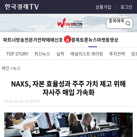
상품가입
로그인
종목예측
뉴스
파트너방송
전문가전략
매매신호
종목토론
마켓
동영상
TOP STORY
최신뉴스
실적
애널리스트 레이팅
투자전략
암
메인
뉴스
NAXS, 자본 효율성과 주주 가치 제고 위해
자사주 매입 가속화
2026-06-01 16:39:03