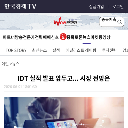
상품가입
로그인
종목예측
뉴스
파트너방송
전문가전략
매매신호
종목토론
마켓
동영상
TOP STORY
최신뉴스
실적
애널리스트 레이팅
투자전략
암
메인
뉴스
IDT 실적 발표 앞두고... 시장 전망은
2026-06-01 18:01:30