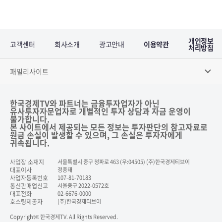
개인정보
고객센터
회사소개
광고안내
이용약관
처리방침
패밀리사이트
한국경제TV와 파트너는 금융투자업자가 아닌
유사투자자문업자로 개별적인 투자 상담과 자금 운영이
불가합니다.
본 사이트에서 제공되는 모든 정보는 투자판단의 참고자료로
원금 손실이 발생할 수 있으며, 그 손실은 투자자에게
귀속됩니다.
사업장 소재지
서울특별시 중구 청파로 463 (우:04505) (주)한국경제티브이
대표이사
정종태
사업자등록번호
107-81-70183
통신판매업신고
서울중구 2022-0572호
대표전화
02-6676-0000
호스팅제공자
(주)한국경제티브이
Copyright© 한국경제TV. All Rights Reserved.