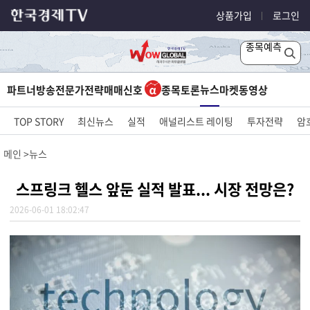
상품가입
로그인
종목예측
뉴스
파트너방송
전문가전략
매매신호
종목토론
마켓
동영상
TOP STORY
최신뉴스
실적
애널리스트 레이팅
투자전략
암
메인
뉴스
스프링크 헬스 앞둔 실적 발표... 시장 전망은?
2026-06-01 18:02:47