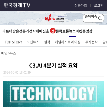
상품가입
로그인
종목예측
뉴스
파트너방송
전문가전략
매매신호
종목토론
마켓
동영상
TOP STORY
최신뉴스
실적
애널리스트 레이팅
투자전략
암
메인
뉴스
C3.AI 4분기 실적 요약
2026-06-01 18:02:39