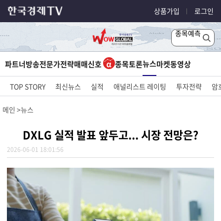
상품가입
로그인
종목예측
뉴스
파트너방송
전문가전략
매매신호
종목토론
마켓
동영상
TOP STORY
최신뉴스
실적
애널리스트 레이팅
투자전략
암
메인
뉴스
DXLG 실적 발표 앞두고... 시장 전망은?
2026-06-01 18:01:56