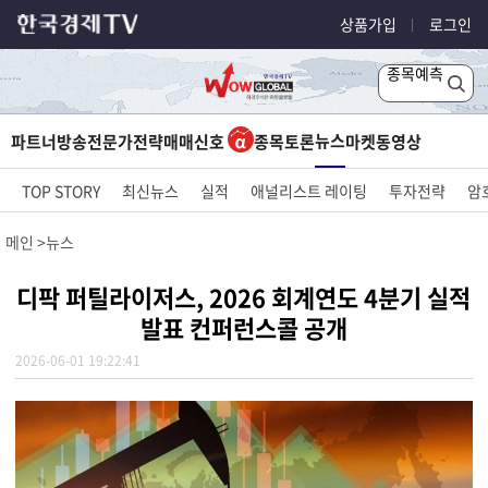
상품가입
로그인
종목예측
뉴스
파트너방송
전문가전략
매매신호
종목토론
마켓
동영상
TOP STORY
최신뉴스
실적
애널리스트 레이팅
투자전략
암
메인
뉴스
디팍 퍼틸라이저스, 2026 회계연도 4분기 실적
발표 컨퍼런스콜 공개
2026-06-01 19:22:41