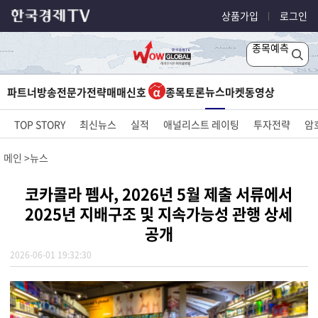
상품가입
로그인
종목예측
뉴스
파트너방송
전문가전략
매매신호
종목토론
마켓
동영상
TOP STORY
최신뉴스
실적
애널리스트 레이팅
투자전략
암
메인
뉴스
코카콜라 펨사, 2026년 5월 제출 서류에서
2025년 지배구조 및 지속가능성 관행 상세
공개
2026-06-01 19:32:30