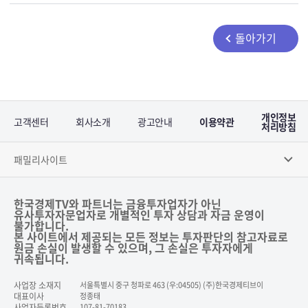
돌아가기
개인정보
고객센터
회사소개
광고안내
이용약관
처리방침
패밀리사이트
한국경제TV와 파트너는 금융투자업자가 아닌
유사투자자문업자로 개별적인 투자 상담과 자금 운영이
불가합니다.
본 사이트에서 제공되는 모든 정보는 투자판단의 참고자료로
원금 손실이 발생할 수 있으며, 그 손실은 투자자에게
귀속됩니다.
사업장 소재지
서울특별시 중구 청파로 463 (우:04505) (주)한국경제티브이
대표이사
정종태
사업자등록번호
107-81-70183