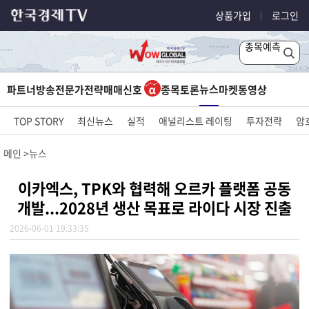
상품가입
로그인
종목예측
뉴스
파트너방송
전문가전략
매매신호
종목토론
마켓
동영상
TOP STORY
최신뉴스
실적
애널리스트 레이팅
투자전략
암
메인
뉴스
이카엑스, TPK와 협력해 오르카 플랫폼 공동
개발...2028년 생산 목표로 라이다 시장 진출
2026-06-01 19:33:35