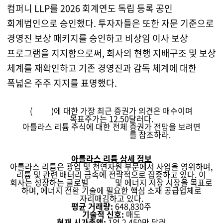
컴퍼니 LLP를 2026 회계연도 독립 등록 공인
회계법인으로 승인했다. 투자자들은 또한 자문 기준으로
경영진 보상 패키지를 승인하고 비상임 이사 보상
프로그램을 지지함으로써, 회사의 현행 지배구조 및 보상
체계를 재확인하고 기존 경영진과 감독 체계에 대한
폭넓은 주주 지지를 표명했다.
(
ATLX
)에 대한 가장 최근 증권가 의견은 매수이며
목표주가는 12.50달러다.
아틀라스 리튬 주식에 대한 전체 증권가 전망을 보려면
ATLX 주가 전망 페이지
를 참조하라.
아틀라스 리튬 상세 정보
아틀라스 리튬은 광업 및 천연자원 부문에서 사업을 영위하며,
리튬 및 관련 배터리 금속에 전략적으로 집중하고 있다. 이
회사는 성장하는 글로벌
전기차
및 에너지 저장 시장을 목표로
하며, 에너지 전환 기술에 필요한 핵심 소재 공급업체로
자리매김하고 있다.
평균 거래량:
648,830주
기술적 신호:
매도
현재 시가총액:
1억 2,450만 달러