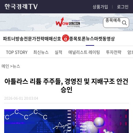
상품가입
로그인
종목예측
뉴스
파트너방송
전문가전략
매매신호
종목토론
마켓
동영상
TOP STORY
최신뉴스
실적
애널리스트 레이팅
투자전략
암
메인
뉴스
아틀라스 리튬 주주들, 경영진 및 지배구조 안건
승인
2026-06-01 20:03:04