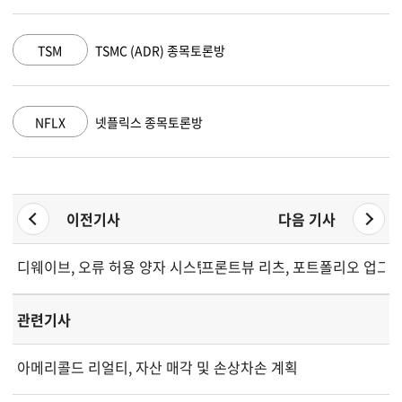
TSMC (ADR) 종목토론방
AMZN
아
넷플릭스 종목토론방
GOOGL
알
이전기사
다음 기사
디웨이브, 오류 허용 양자 시스템 로드맵 공개
프론트뷰 리츠, 포트폴리오 업그레
관련기사
아메리콜드 리얼티, 자산 매각 및 손상차손 계획