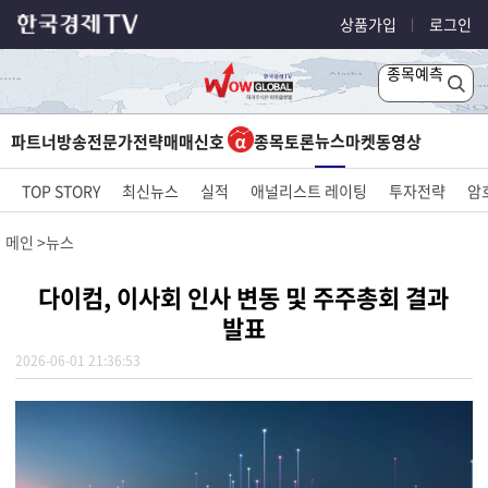
상품가입
로그인
종목예측
뉴스
파트너방송
전문가전략
매매신호
종목토론
마켓
동영상
TOP STORY
최신뉴스
실적
애널리스트 레이팅
투자전략
암
메인
뉴스
다이컴, 이사회 인사 변동 및 주주총회 결과
발표
2026-06-01 21:36:53