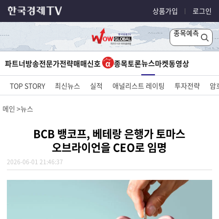
상품가입
로그인
종목예측
뉴스
파트너방송
전문가전략
매매신호
종목토론
마켓
동영상
TOP STORY
최신뉴스
실적
애널리스트 레이팅
투자전략
암
메인
뉴스
BCB 뱅코프, 베테랑 은행가 토마스
오브라이언을 CEO로 임명
2026-06-01 21:46:37