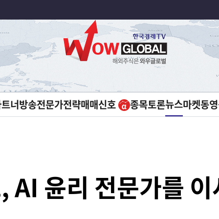
뉴스
파트너방송
전문가전략
매매신호
종목토론
마켓
동영
 AI 윤리 전문가를 