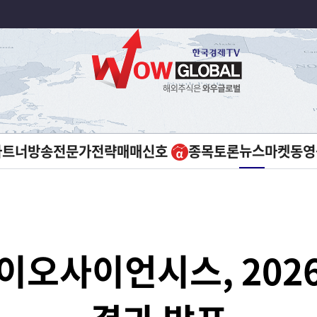
뉴스
파트너방송
전문가전략
매매신호
종목토론
마켓
동영
이오사이언시스, 202