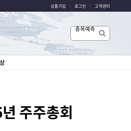
상품가입
로그인
고객센터
종목예측
상
6년 주주총회