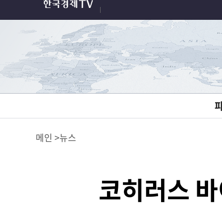
메인
뉴스
코히러스 바