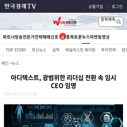
상품가입
로그인
종목예측
뉴스
파트너방송
전문가전략
매매신호
종목토론
마켓
동영상
TOP STORY
최신뉴스
실적
애널리스트 레이팅
투자전략
암
메인
뉴스
아디텍스트, 광범위한 리더십 전환 속 임시
CEO 임명
2026-06-01 22:21:36