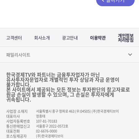
개인정보
고객센터
회사소개
광고안내
이용약관
처리방침
패밀리사이트
한국경제TV와 파트너는 금융투자업자가 아닌
유사투자자문업자로 개별적인 투자 상담과 자금 운영이
불가합니다.
본 사이트에서 제공되는 모든 정보는 투자판단의 참고자료로
원금 손실이 발생할 수 있으며, 그 손실은 투자자에게
귀속됩니다.
사업장 소재지
서울특별시 중구 청파로 463 (우:04505) (주)한국경제티브이
대표이사
정종태
사업자등록번호
107-81-70183
통신판매업신고
서울중구 2022-0572호
대표전화
02-6676-0000
호스팅제공자
(주)한국경제티브이