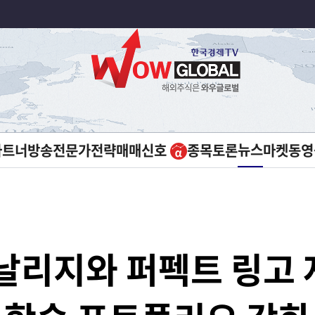
뉴스
파트너방송
전문가전략
매매신호
종목토론
마켓
동영
날리지와 퍼펙트 링고 