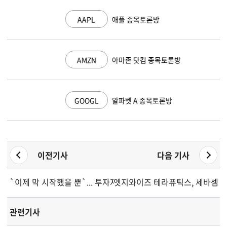
AAPL
애플 종목토론방
AMZN
아마존 닷컴 종목토론방
GOOGL
알파벳 A 종목토론방
이전기사
다음 기사
`이제 막 시작했을 뿐`... 투자자, 마이크로소프트 주식 전망 밝혀
엣지와이즈 테라퓨틱스, 세바셈텐
관련기사