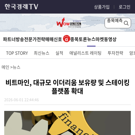
상품가입
로그인
종목예측
뉴스
파트너방송
전문가전략
매매신호
종목토론
마켓
동영상
TOP STORY
최신뉴스
실적
애널리스트 레이팅
투자전략
암
메인
뉴스
비트마인, 대규모 이더리움 보유량 및 스테이킹
플랫폼 확대
2026-06-01 22:44:46