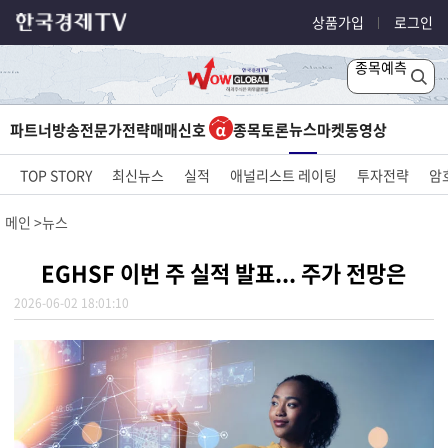
상품가입
로그인
종목예측
뉴스
파트너방송
전문가전략
매매신호
종목토론
마켓
동영상
TOP STORY
최신뉴스
실적
애널리스트 레이팅
투자전략
암
메인
뉴스
EGHSF 이번 주 실적 발표... 주가 전망은
2026-06-02 18:01:10