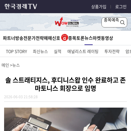
상품가입
로그인
종목예측
뉴스
파트너방송
전문가전략
매매신호
종목토론
마켓
동영상
TOP STORY
최신뉴스
실적
애널리스트 레이팅
투자전략
암
메인
뉴스
솔 스트래티지스, 후디니스왑 인수 완료하고 존
마토니스 회장으로 임명
2026-06-03 21:58:28