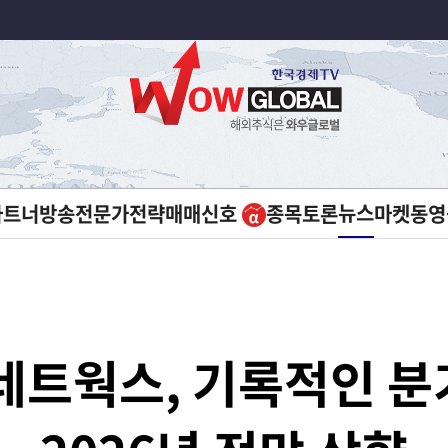
뉴스
파트너방송
전문가전략
매매신호
종목토론
마켓
동영
네트웍스, 기록적인 