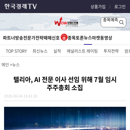
상품가입
로그인
종목예측
뉴스
파트너방송
전문가전략
매매신호
종목토론
마켓
동영상
TOP STORY
최신뉴스
실적
애널리스트 레이팅
투자전략
암
메인
뉴스
텔리아, AI 전문 이사 선임 위해 7월 임시
주주총회 소집
2026-06-04 15:41:30