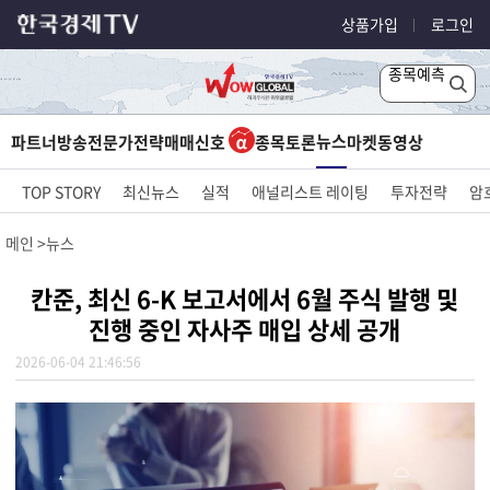
상품가입
로그인
종목예측
뉴스
파트너방송
전문가전략
매매신호
종목토론
마켓
동영상
TOP STORY
최신뉴스
실적
애널리스트 레이팅
투자전략
암
메인
뉴스
칸준, 최신 6-K 보고서에서 6월 주식 발행 및
진행 중인 자사주 매입 상세 공개
2026-06-04 21:46:56