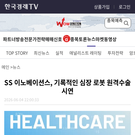
상품가입
로그인
종목예측
뉴스
파트너방송
전문가전략
매매신호
종목토론
마켓
동영상
TOP STORY
최신뉴스
실적
애널리스트 레이팅
투자전략
암
메인
뉴스
SS 이노베이션스, 기록적인 심장 로봇 원격수술
시연
2026-06-04 22:00:33