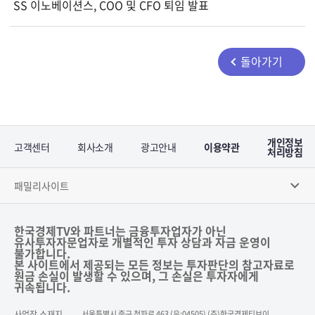
SS 이노베이션스, COO 및 CFO 퇴임 발표
돌아가기
개인정보
고객센터
회사소개
광고안내
이용약관
처리방침
패밀리사이트
한국경제TV와 파트너는 금융투자업자가 아닌
유사투자자문업자로 개별적인 투자 상담과 자금 운영이
불가합니다.
본 사이트에서 제공되는 모든 정보는 투자판단의 참고자료로
원금 손실이 발생할 수 있으며, 그 손실은 투자자에게
귀속됩니다.
사업장 소재지
서울특별시 중구 청파로 463 (우:04505) (주)한국경제티브이