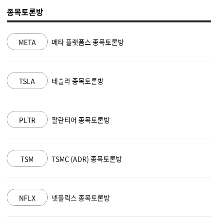
종목토론방
타 플랫폼스 종목토론방
NVDA
엔비디
슬라 종목토론방
MSFT
마이크
란티어 종목토론방
AAPL
애플 종
MC (ADR) 종목토론방
AMZN
아마존 
플릭스 종목토론방
GOOGL
알파벳 