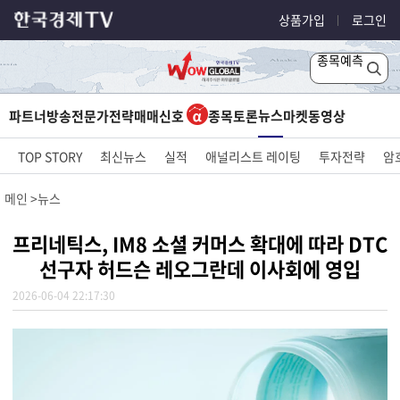
상품가입
로그인
종목예측
뉴스
파트너방송
전문가전략
매매신호
종목토론
마켓
동영상
TOP STORY
최신뉴스
실적
애널리스트 레이팅
투자전략
암
메인
뉴스
프리네틱스, IM8 소셜 커머스 확대에 따라 DTC
선구자 허드슨 레오그란데 이사회에 영입
2026-06-04 22:17:30