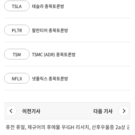
MSFT
마이크로소프트 종목토론방
AAPL
애플 종목토론방
AMZN
아마존 닷컴 종목토론방
GOOGL
알파벳 A 종목토론방
이전기사
다음 기사
퓨전 퓨얼, 재규어의 후에물 우라늄-구리 프로젝트 로열티 지분 
GH 리서치, 산후우울증 2a상 긍정적