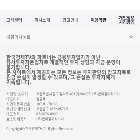
개인정보
고객센터
회사소개
광고안내
이용약관
처리방침
패밀리사이트
한국경제TV와 파트너는 금융투자업자가 아닌
유사투자자문업자로 개별적인 투자 상담과 자금 운영이
불가합니다.
본 사이트에서 제공되는 모든 정보는 투자판단의 참고자료로
원금 손실이 발생할 수 있으며, 그 손실은 투자자에게
귀속됩니다.
사업장 소재지
서울특별시 중구 청파로 463 (우:04505) (주)한국경제티브이
대표이사
정종태
사업자등록번호
107-81-70183
통신판매업신고
서울중구 2022-0572호
대표전화
02-6676-0000
호스팅제공자
(주)한국경제티브이
Copyright© 한국경제TV. All Rights Reserved.