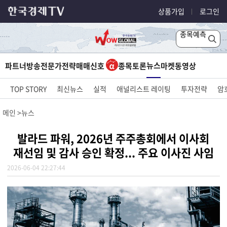
상품가입
로그인
종목예측
뉴스
파트너방송
전문가전략
매매신호
종목토론
마켓
동영상
TOP STORY
최신뉴스
실적
애널리스트 레이팅
투자전략
암
메인
뉴스
발라드 파워, 2026년 주주총회에서 이사회
재선임 및 감사 승인 확정... 주요 이사진 사임
2026-06-04 22:27:44