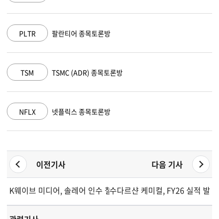
AAPL
애플 종목토론방
AMZN
아마존 닷컴 종목토론방
GOOGL
알파벳 A 종목토론방
이전기사
다음 기사
K웨이브 미디어, 솔레어 인수 철회하고 이사회 의장 퇴임 계획
수다르샨 케미컬, FY26 실적 발표