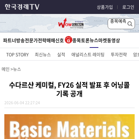
상품가입
로그인
종목예측
뉴스
파트너방송
전문가전략
매매신호
종목토론
마켓
동영상
TOP STORY
최신뉴스
실적
애널리스트 레이팅
투자전략
암
메인
뉴스
수다르샨 케미컬, FY26 실적 발표 후 어닝콜
기록 공개
2026-06-04 22:27:24