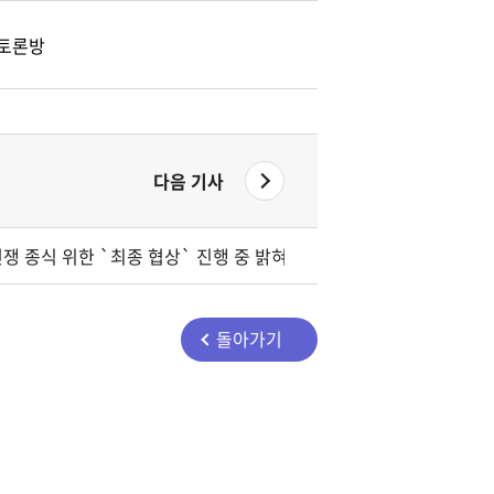
토론방
다음 기사
전쟁 종식 위한 `최종 협상` 진행 중 밝혀
돌아가기