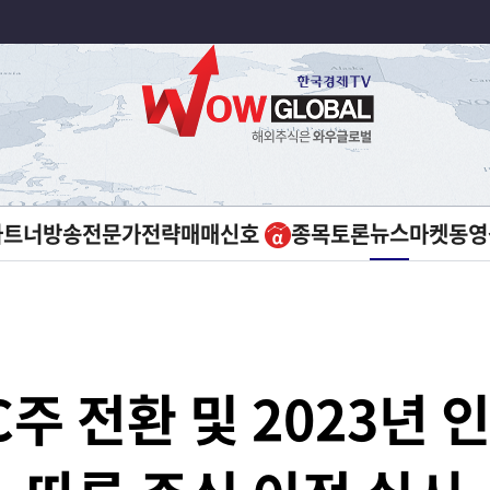
뉴스
파트너방송
전문가전략
매매신호
종목토론
마켓
동영
C주 전환 및 2023년